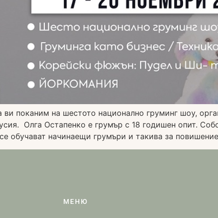
 ви поканим на шестото национално груминг шоу, орга
 Русия. Олга Остапенко е грумър с 18 годишен опит. Со
се обучават начинаещи грумъри и такива за повишение
МЕНЮ