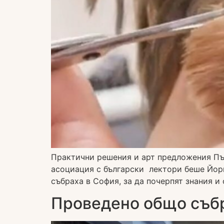
Практични решения и арт предложения Пъ
асоциация с български лектори беше Йорк
събраха в София, за да почерпят знания и
Проведено общо събр