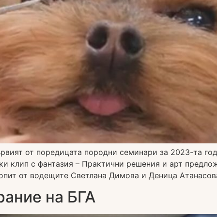
рвият от поредицата породни семинари за 2023-та год
и клип с фантазия – Практични решения и арт предлож
 опит от водещите Светлана Димова и Деница Атанасова
ание на БГА