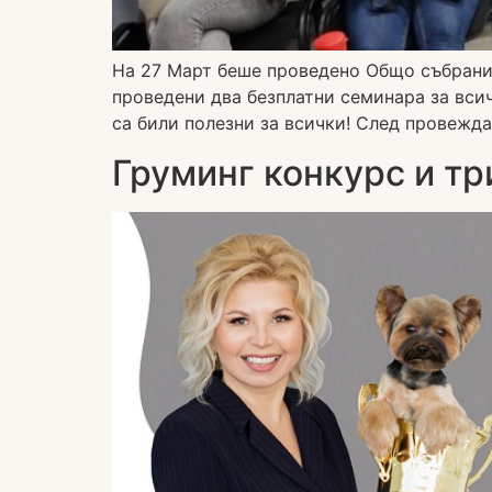
На 27 Март беше проведено Общо събрание
проведени два безплатни семинара за вси
са били полезни за всички! След провежда
Груминг конкурс и тр