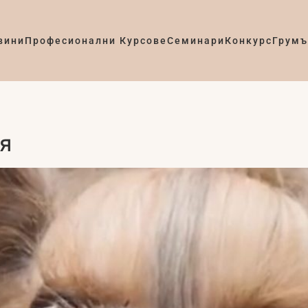
вини
Професионални Курсове
Семинари
Конкурс
Грумъ
я