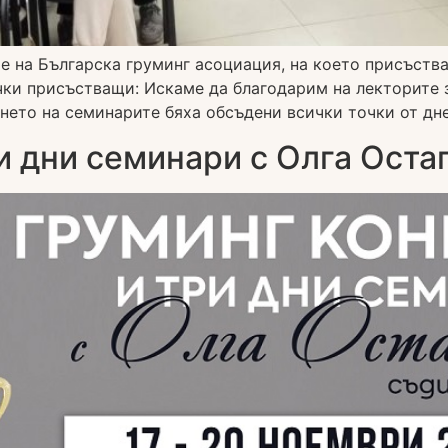
 на Българска груминг асоциация, на което присъства
чки присъстващи: Искаме да благодарим на лекторите 
нето на семинарите бяха обсъдени всички точки от дне
и дни семинари с Олга Оста