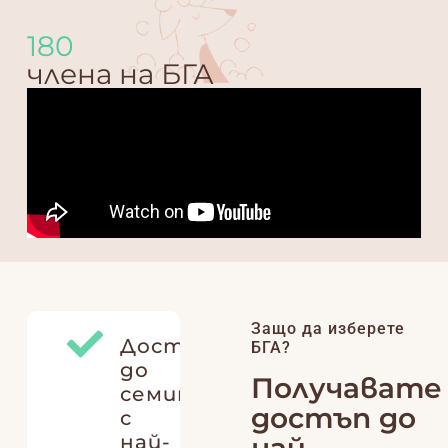
180
члена на БГА
Защо да изберете
Достъп
БГА?
до
Получавате
семинари
достъп до
с
най-