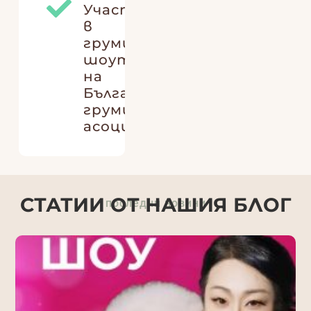
Участие
в
груминг
шоуто
на
Българска
груминг
асоциация
СТАТИИ ОТ НАШИЯ БЛОГ
последни новини