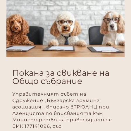
Покана за свикване на
Общо събрание
Управителният съвет на
Сдружение „Българска груминг
асоциация“, вписано вТРЮЛНЦ при
Агенцията по вписванията към
Министерство на правосъдието с
ЕИК:177141096, със